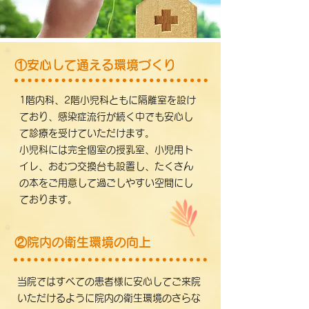
①安心して通える環境づくり
1階内科、2階小児科ともに隔離室を設け
ており、感染症流行が続く中でも安心し
て診療を受けていただけます。
小児科には完全個室の授乳室、小児用ト
イレ、おむつ交換台も設置し、たくさん
の本をご用意して過ごしやすい空間にし
ております。
②院内の衛生環境の向上
当院ではすべての患者様に安心してご来院
いただけるように院内の衛生環境のさらな